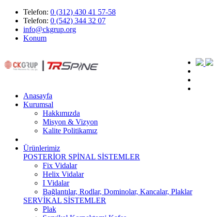
Telefon:
0 (312) 430 41 57-58
Telefon:
0 (542) 344 32 07
info@ckgrup.org
Konum
Anasayfa
Kurumsal
Hakkımızda
Misyon & Vizyon
Kalite Politikamız
Ürünlerimiz
POSTERİOR SPİNAL SİSTEMLER
Fix Vidalar
Helix Vidalar
I Vidalar
Bağlantılar, Rodlar, Dominolar, Kancalar, Plaklar
SERVİKAL SİSTEMLER
Plak