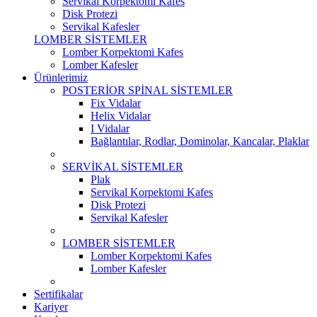
Servikal Korpektomi Kafes
Disk Protezi
Servikal Kafesler
LOMBER SİSTEMLER
Lomber Korpektomi Kafes
Lomber Kafesler
Ürünlerimiz
POSTERİOR SPİNAL SİSTEMLER
Fix Vidalar
Helix Vidalar
I Vidalar
Bağlantılar, Rodlar, Dominolar, Kancalar, Plaklar
SERVİKAL SİSTEMLER
Plak
Servikal Korpektomi Kafes
Disk Protezi
Servikal Kafesler
LOMBER SİSTEMLER
Lomber Korpektomi Kafes
Lomber Kafesler
Sertifikalar
Kariyer